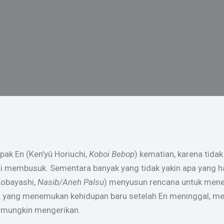
ak En (Ken’yû Horiuchi,
Koboi Bebop
) kematian, karena tida
 membusuk. Sementara banyak yang tidak yakin apa yang ha
Kobayashi,
Nasib/Aneh Palsu
) menyusun rencana untuk mene
), yang menemukan kehidupan baru setelah En meninggal, 
g mungkin mengerikan.