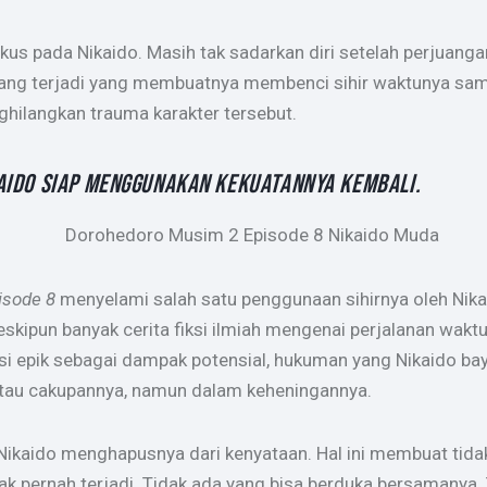
okus pada Nikaido. Masih tak sadarkan diri setelah perjua
ang terjadi yang membuatnya membenci sihir waktunya sama
ilangkan trauma karakter tersebut.
AIDO SIAP MENGGUNAKAN KEKUATANNYA KEMBALI.
isode 8
menyelami salah satu penggunaan sihirnya oleh Nika
eskipun banyak cerita fiksi ilmiah mengenai perjalanan wa
 epik sebagai dampak potensial, hukuman yang Nikaido bay
atau cakupannya, namun dalam keheningannya.
Nikaido menghapusnya dari kenyataan. Hal ini membuat ti
idak pernah terjadi. Tidak ada yang bisa berduka bersamanya.