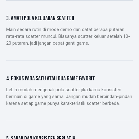
3. AMATI POLA KELUARAN SCATTER
Main secara rutin di mode demo dan catat berapa putaran
rata-rata scatter muncul. Biasanya scatter keluar setelah 10-
20 putaran, jadi jangan cepat ganti game.
4. FOKUS PADA SATU ATAU DUA GAME FAVORIT
Lebih mudah mengenali pola scatter jika kamu konsisten
bermain di game yang sama. Jangan mudah berpindah-pindah
karena setiap game punya karakteristik scatter berbeda.
5. SABAR DAN KONSISTEN BERLATIH