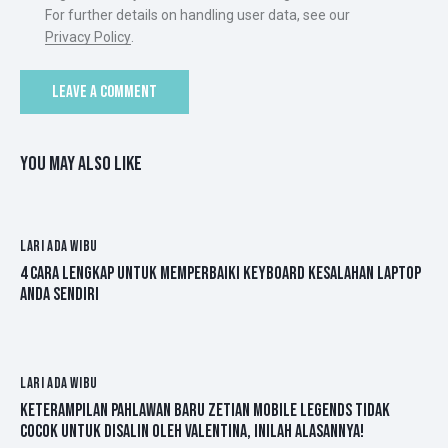
For further details on handling user data, see our
Privacy Policy
.
YOU MAY ALSO LIKE
LARI ADA WIBU
4 CARA LENGKAP UNTUK MEMPERBAIKI KEYBOARD KESALAHAN LAPTOP
ANDA SENDIRI
LARI ADA WIBU
KETERAMPILAN PAHLAWAN BARU ZETIAN MOBILE LEGENDS TIDAK
COCOK UNTUK DISALIN OLEH VALENTINA, INILAH ALASANNYA!