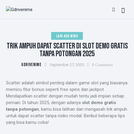
LARI ADA WIBU
TRIK AMPUH DAPAT SCATTER DI SLOT DEMO GRATIS
TANPA POTONGAN 2025
GDRIVENIME
September 27, 2025
0
Comments
Scatter adalah simbol penting dalam game slot yang biasanya
memicu fitur bonus seperti free spins dan jackpot.
Mendapatkan scatter dengan mudah tentu jadi impian setiap
pemain. Di tahun 2025, dengan adanya
slot demo gratis
tanpa potongan
, kamu bisa latihan dan mengasah trik ampuh
untuk dapat scatter tanpa risiko modal. Berikut beberapa tips
yang bisa kamu coba!