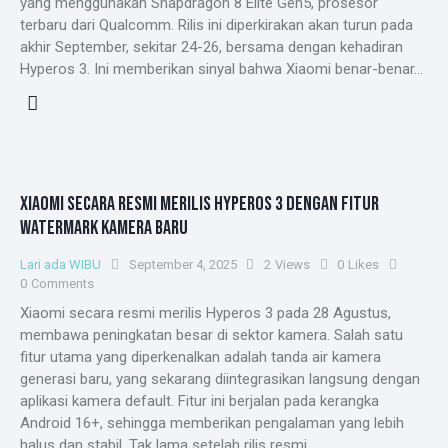
yang menggunakan Snapdragon 8 Elite Gen5, prosesor
terbaru dari Qualcomm. Rilis ini diperkirakan akan turun pada
akhir September, sekitar 24-26, bersama dengan kehadiran
Hyperos 3. Ini memberikan sinyal bahwa Xiaomi benar-benar…
XIAOMI SECARA RESMI MERILIS HYPEROS 3 DENGAN FITUR
WATERMARK KAMERA BARU
Lari ada WIBU
September 4, 2025
2
Views
0
Likes
0
Comments
Xiaomi secara resmi merilis Hyperos 3 pada 28 Agustus,
membawa peningkatan besar di sektor kamera. Salah satu
fitur utama yang diperkenalkan adalah tanda air kamera
generasi baru, yang sekarang diintegrasikan langsung dengan
aplikasi kamera default. Fitur ini berjalan pada kerangka
Android 16+, sehingga memberikan pengalaman yang lebih
halus dan stabil. Tak lama setelah rilis resmi,…