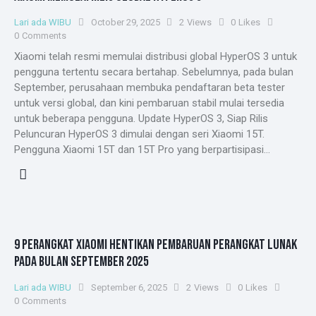
Lari ada WIBU
October 29, 2025
2
Views
0
Likes
0
Comments
Xiaomi telah resmi memulai distribusi global HyperOS 3 untuk
pengguna tertentu secara bertahap. Sebelumnya, pada bulan
September, perusahaan membuka pendaftaran beta tester
untuk versi global, dan kini pembaruan stabil mulai tersedia
untuk beberapa pengguna. Update HyperOS 3, Siap Rilis
Peluncuran HyperOS 3 dimulai dengan seri Xiaomi 15T.
Pengguna Xiaomi 15T dan 15T Pro yang berpartisipasi…
9 PERANGKAT XIAOMI HENTIKAN PEMBARUAN PERANGKAT LUNAK
PADA BULAN SEPTEMBER 2025
Lari ada WIBU
September 6, 2025
2
Views
0
Likes
0
Comments