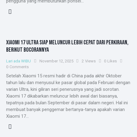
pengguna yang membutuhkan ponsel…
XIAOMI 17 ULTRA SIAP MELUNCUR LEBIH CEPAT DARI PERKIRAAN,
BERIKUT BOCORANNYA
Lari ada WIBU
November 12, 2025
2
Views
0
Likes
0
Comments
Setelah Xiaomi 15 resmi hadir di China pada akhir Oktober
tahun lalu dan menyusul ke pasar global pada Februari dengan
varian Ultra, kini giliran seri penerusnya yang jadi sorotan.
Xiaomi 17 dikabarkan meluncur lebih awal dari biasanya,
tepatnya pada bulan September di pasar dalam negeri. Hal ini
membuat banyak penggemar bertanya-tanya apakah varian
Xiaomi 17…