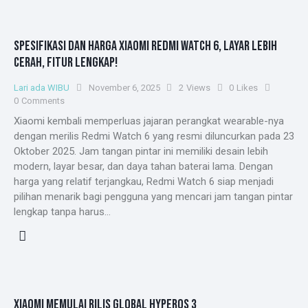
SPESIFIKASI DAN HARGA XIAOMI REDMI WATCH 6, LAYAR LEBIH
CERAH, FITUR LENGKAP!
Lari ada WIBU
November 6, 2025
2
Views
0
Likes
0
Comments
Xiaomi kembali memperluas jajaran perangkat wearable-nya
dengan merilis Redmi Watch 6 yang resmi diluncurkan pada 23
Oktober 2025. Jam tangan pintar ini memiliki desain lebih
modern, layar besar, dan daya tahan baterai lama. Dengan
harga yang relatif terjangkau, Redmi Watch 6 siap menjadi
pilihan menarik bagi pengguna yang mencari jam tangan pintar
lengkap tanpa harus…
XIAOMI MEMULAI RILIS GLOBAL HYPEROS 3