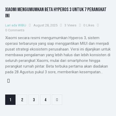
XIAOMI MENGUMUMKAN BETA HYPEROS 3 UNTUK 7 PERANGKAT
INI
Lari ada WIBU
August 28, 2025
3
Views
0
Likes
0
Comments
Xiaomi secara resmi mengumumkan Hyperos 3, sistem
operasi terbarunya yang siap menggantikan MIUI dan menjadi
pusat strategi ekosistem perusahaan. Versi ini dijanjikan untuk
membawa pengalaman yang lebih halus dan lebih konsisten di
seluruh perangkat Xiaomi, mulai dari smartphone hingga
perangkat rumah pintar. Beta terbuka pertama akan diadakan
pada 28 Agustus pukul 3 sore, memberikan kesempatan…
POSTS
Page
1
Page
2
>
Page
3
Page
4
PAGINATION