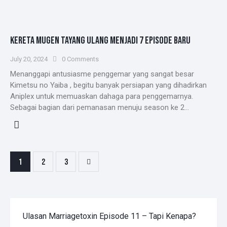
KERETA MUGEN TAYANG ULANG MENJADI 7 EPISODE BARU
July 20, 2024
0
Comments
Menanggapi antusiasme penggemar yang sangat besar
Kimetsu no Yaiba , begitu banyak persiapan yang dihadirkan
Aniplex untuk memuaskan dahaga para penggemarnya.
Sebagai bagian dari pemanasan menuju season ke 2…
POSTS
Page
1
>
Page
2
Page
3
PAGINATION
Ulasan Marriagetoxin Episode 11 – Tapi Kenapa?