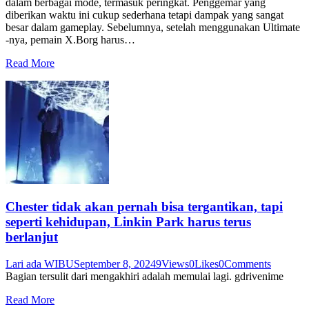
dalam berbagai mode, termasuk peringkat. Penggemar yang
diberikan waktu ini cukup sederhana tetapi dampak yang sangat
besar dalam gameplay. Sebelumnya, setelah menggunakan Ultimate
-nya, pemain X.Borg harus…
Read More
Chester tidak akan pernah bisa tergantikan, tapi
seperti kehidupan, Linkin Park harus terus
berlanjut
Lari ada WIBU
September 8, 2024
9
Views
0
Likes
0
Comments
Bagian tersulit dari mengakhiri adalah memulai lagi. gdrivenime
Read More