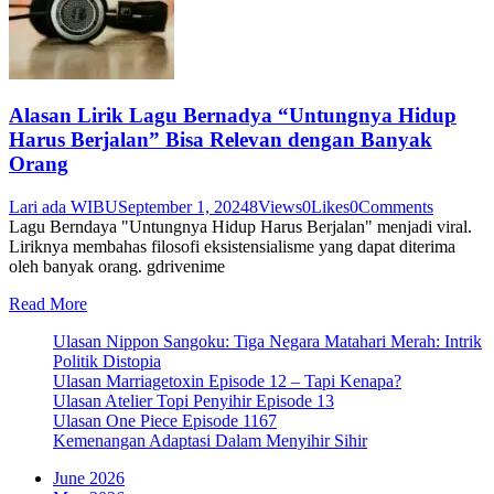
Alasan Lirik Lagu Bernadya “Untungnya Hidup
Harus Berjalan” Bisa Relevan dengan Banyak
Orang
Lari ada WIBU
September 1, 2024
8
Views
0
Likes
0
Comments
Lagu Berndaya "Untungnya Hidup Harus Berjalan" menjadi viral.
Liriknya membahas filosofi eksistensialisme yang dapat diterima
oleh banyak orang. gdrivenime
Read More
Ulasan Nippon Sangoku: Tiga Negara Matahari Merah: Intrik
Politik Distopia
Ulasan Marriagetoxin Episode 12 – Tapi Kenapa?
Ulasan Atelier Topi Penyihir Episode 13
Ulasan One Piece Episode 1167
Kemenangan Adaptasi Dalam Menyihir Sihir
June 2026