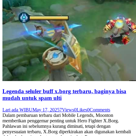
Legenda seluler buff x.borg terbaru, baginya bisa
mudah untuk spam ulti
Lari ada WIBU
May 17, 2025
7
Views
0
Likes
0
Comments
Dalam pembaruan terbaru dari Mobile Legends, Moonton
memberikan penggemar penting untuk Hero Fighter X.Borg.
Pahlawan ini sebelumnya kurang diminati, tetapi dengan
penyesuaian terbaru, X.Borg diperkirakan akan digunakan kembali