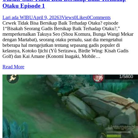
Otaku Episode 1
Lari ada WIBU
April 9, 2026
3
Views
0
Likes
0
Comments
Cewek Tidak Bisa Bersikap Baik Terhadap Otaku? episode
1“Bisakah Seorang Gadis Bersikap Baik Terhadap Otaku?,”
memperkenalkan Takuya Seo (Shou Komura, Bunga Wangi Mekar
dengan Martabat), seorang otaku pemalu, saat dia mengetahui
beberapa hal mengejutkan tentang sepasang gadis populer di
kelasnya, Kotoko Ijichi (Yû Serizawa, Birdie Wing: Kisah Gadis
Golf) dan Kai Amane (Konomi Inagaki, Mobile…
Read More