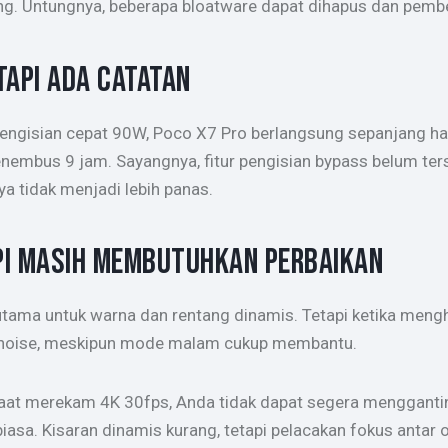
ng. Untungnya, beberapa bloatware dapat dihapus dan pemb
TAPI ADA CATATAN
pengisian cepat 90W, Poco X7 Pro berlangsung sepanjang 
nembus 9 jam. Sayangnya, fitur pengisian bypass belum ters
a tidak menjadi lebih panas.
API MASIH MEMBUTUHKAN PERBAIKAN
ma untuk warna dan rentang dinamis. Tetapi ketika mengha
at noise, meskipun mode malam cukup membantu.
n saat merekam 4K 30fps, Anda tidak dapat segera mengganti
asa. Kisaran dinamis kurang, tetapi pelacakan fokus antar 