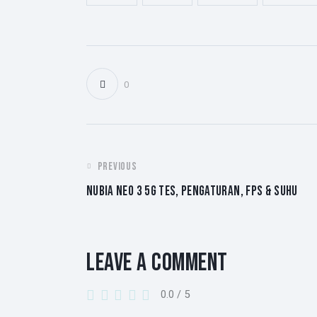
0
POST
PREVIOUS
NUBIA NEO 3 5G TES, PENGATURAN, FPS & SUHU
NAVIGATION
LEAVE A COMMENT
0.0
/
5