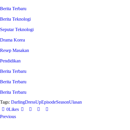
Berita Terbaru
Berita Teknologi
Seputar Teknologi
Drama Korea
Resep Masakan
Pendidikan
Berita Terbaru
Berita Terbaru
Berita Terbaru
Tags:
Darling
DressUp
Episode
Season
Ulasan
0
Likes
Post
Previous
navigation