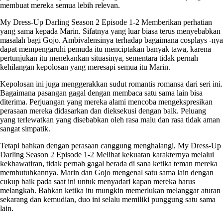
membuat mereka semua lebih relevan.
My Dress-Up Darling Season 2 Episode 1-2
Memberikan perhatian
yang sama kepada Marin. Sifatnya yang luar biasa terus menyebabkan
masalah bagi Gojo. Ambivalensinya terhadap bagaimana cosplays -nya
dapat mempengaruhi pemuda itu menciptakan banyak tawa, karena
pertunjukan itu menekankan situasinya, sementara tidak pernah
kehilangan kepolosan yang meresapi semua itu Marin.
Kepolosan ini juga menggerakkan sudut romantis romansa dari seri ini.
Bagaimana pasangan gagal dengan membaca satu sama lain bisa
diterima. Perjuangan yang mereka alami mencoba mengekspresikan
perasaan mereka didasarkan dan dieksekusi dengan baik. Peluang
yang terlewatkan yang disebabkan oleh rasa malu dan rasa tidak aman
sangat simpatik.
Tetapi bahkan dengan perasaan canggung menghalangi,
My Dress-Up
Darling Season 2 Episode 1-2
Melihat kekuatan karakternya melalui
kekhawatiran, tidak pernah gagal berada di sana ketika teman mereka
membutuhkannya. Marin dan Gojo mengenal satu sama lain dengan
cukup baik pada saat ini untuk menyadari kapan mereka harus
melangkah. Bahkan ketika itu mungkin memerlukan melanggar aturan
sekarang dan kemudian, duo ini selalu memiliki punggung satu sama
lain.