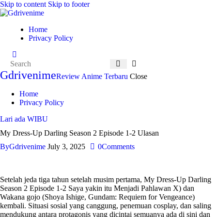
Skip to content
Skip to footer
Home
Privacy Policy
Gdrivenime
Review Anime Terbaru
Close
Home
Privacy Policy
Lari ada WIBU
My Dress-Up Darling Season 2 Episode 1-2 Ulasan
By
Gdrivenime
July 3, 2025
0
Comments
Setelah jeda tiga tahun setelah musim pertama,
My Dress-Up Darling
Season 2 Episode 1-2
Saya yakin itu
Menjadi Pahlawan X
) dan
Wakana gojo (Shoya Ishige,
Gundam: Requiem for Vengeance
)
kembali. Situasi sosial yang canggung, penemuan cosplay, dan saling
mendukung antara protagonis yang dicintai semuanya ada di sini dan